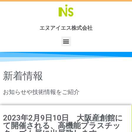
内
容
を
ス
エヌアイエス株式会社
キ
ッ
メ
プ
ニ
ュ
ー
新着情報
お知らせや技術情報をご紹介
2023年2月9日10日 大阪産創館に
て開催される、高機能プラスチッ